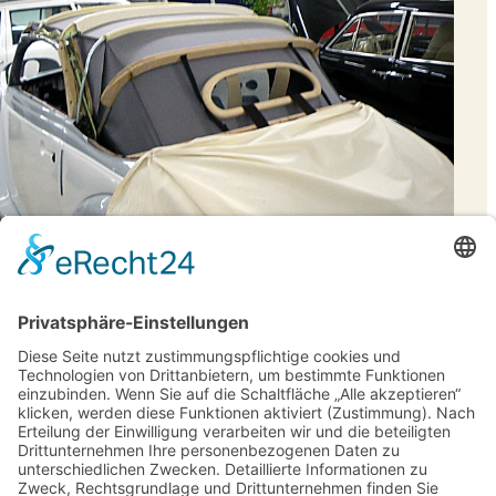
Als erster Schritt wird der Himmel eingebaut.
Dazu wird zuerst das Heckfenster eingepasst.
Wie auf dem Foto ersichtlich habe ich mit dem
hinteren Himmelteil begonnen.
Bei dem vorderen Himmelteil folgt nochmals der
gleiche Arbeitsablauf:
Zuschneiden, Einpassen, Anzeichnen, mit der
Nähmaschine alle wichtigen Nähte nähen und
schließlich, wenn man alles richtig gemacht hat,
passt das Himmelteil beim Einbau genau.